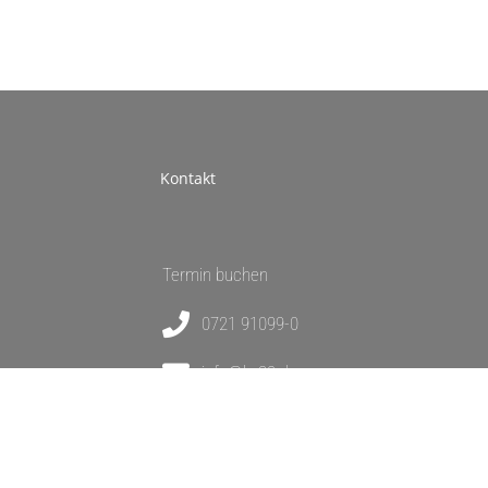
Kontakt
Termin buchen
0721 91099-0
info@lw32.de