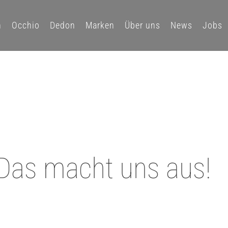
n
Occhio
Dedon
Marken
Über uns
News
Jobs
Das macht uns aus!