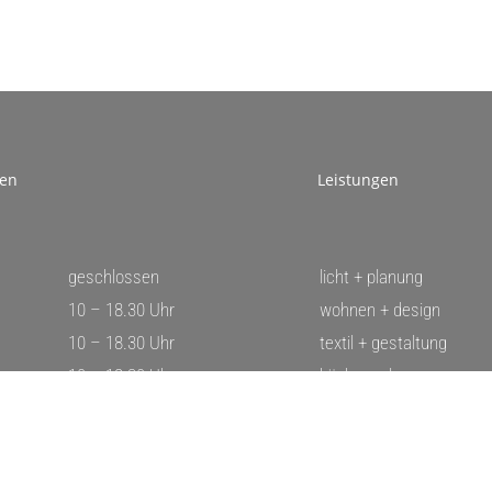
ten
Leistungen
geschlossen
licht + plan
ung
10 – 18.30 Uhr
wohnen + design
10 – 18.30 Uhr
textil + gestaltung
10 – 18.30 Uhr
küche + planung
10 – 18.30 Uhr
outdoor + living
10 – 16.00 Uhr