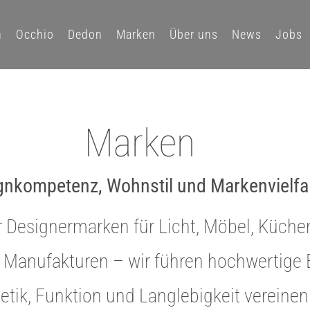
n
Occhio
Dedon
Marken
Über uns
News
Jobs
Marken
gnkompetenz, Wohnstil und Markenvielfa
Designermarken für Licht, Möbel, Küchen,
e Manufakturen – wir führen hochwertige
etik, Funktion und Langlebigkeit vereinen