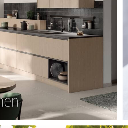
ken
hen