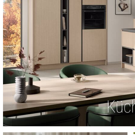
Entdec
Küc